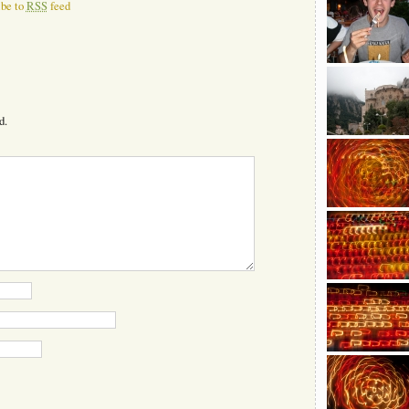
ibe to
RSS
feed
d.