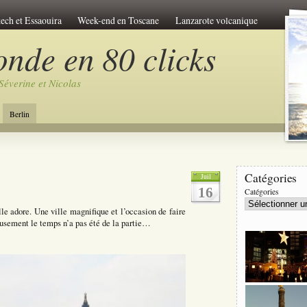
ech et Essaouira
Week-end en Toscane
Lanzarote volcanique
-atlas Marocain
Le pérou de l'Inca
Ouzbekistan
onde en 80 clicks
m
Chine et Tibet
Carcassonne et le pays Cathare
Séverine et Nicolas
Le tour de Sicile
Le lac de Côme
Week-end à Athenes
k-end à Bratislava
Trek en Libye
C’est le Perou
Berlin
 travers la Chine
L'Egypte des Pharaons
Catégories
Juil
16
Catégories
e adore. Une ville magnifique et l’occasion de faire
eusement le temps n’a pas été de la partie…