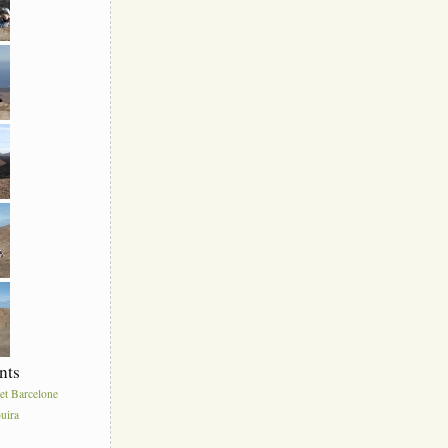
nts
et Barcelone
uira