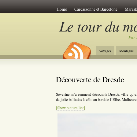
Home
Carcassonne et Barcelone
Marrak
Le Viet-Nam
Les îles de Polynésie
Anti
Le tour du m
Venise Romantique
Week-end à Amsterda
Par 
Week-end à Budapest
Découverte du Japon
Jordanie et Désert
Week-end à Riga
Wee
Voyages
Montagne
New-York Stories
Week-end à Prague
A
Découverte de Dresde
Séverine m’a emmené découvrir Dresde, ville qu’ell
de jolie ballades à vélo au bord de l’Elbe. Malheur
[Show picture list]