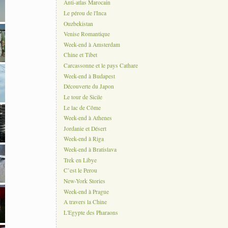
Anti-atlas Marocain
Le pérou de l'Inca
Ouzbekistan
Venise Romantique
Week-end à Amsterdam
Chine et Tibet
Carcassonne et le pays Cathare
Week-end à Budapest
Découverte du Japon
Le tour de Sicile
Le lac de Côme
Week-end à Athenes
Jordanie et Désert
Week-end à Riga
Week-end à Bratislava
Trek en Libye
C’est le Perou
New-York Stories
Week-end à Prague
A travers la Chine
L'Egypte des Pharaons