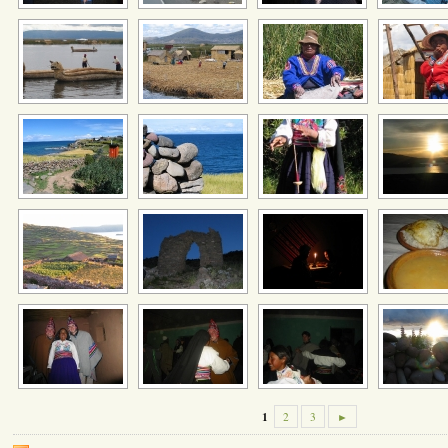
1
2
3
►