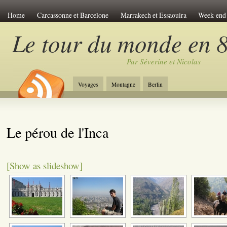
Home
Carcassonne et Barcelone
Marrakech et Essaouira
Week-end 
Le Viet-Nam
Les îles de Polynésie
Anti-atlas Marocain
Le pérou de
Le tour du monde en 8
Venise Romantique
Week-end à Amsterdam
Chine et Tibet
Carcass
Par Séverine et Nicolas
Week-end à Budapest
Découverte du Japon
Le tour de Sicile
Le la
Jordanie et Désert
Week-end à Riga
Week-end à Bratislava
Trek en
Voyages
Montagne
Berlin
New-York Stories
Week-end à Prague
A travers la Chine
L'Egypte 
Le pérou de l'Inca
[Show as slideshow]