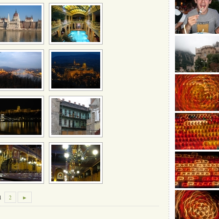
1
2
►