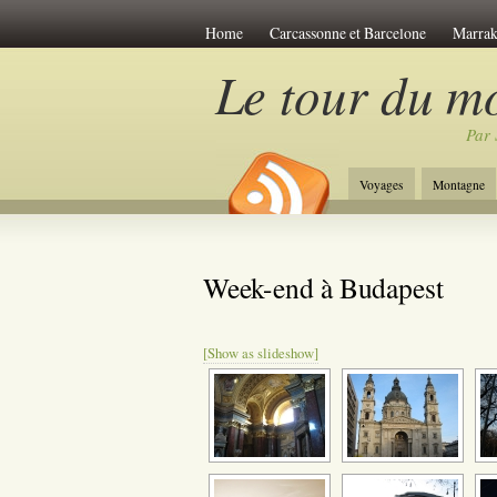
Home
Carcassonne et Barcelone
Marrak
Le Viet-Nam
Les îles de Polynésie
Anti
Le tour du m
Venise Romantique
Week-end à Amsterda
Par 
Week-end à Budapest
Découverte du Japon
Jordanie et Désert
Week-end à Riga
Wee
Voyages
Montagne
New-York Stories
Week-end à Prague
A
Week-end à Budapest
[Show as slideshow]