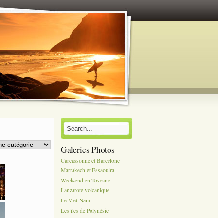
Galeries Photos
Carcassonne et Barcelone
Marrakech et Essaouira
Week-end en Toscane
Lanzarote volcanique
Le Viet-Nam
Les îles de Polynésie