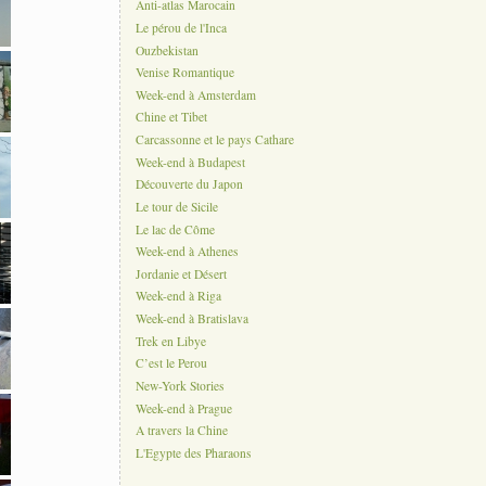
Anti-atlas Marocain
Le pérou de l'Inca
Ouzbekistan
Venise Romantique
Week-end à Amsterdam
Chine et Tibet
Carcassonne et le pays Cathare
Week-end à Budapest
Découverte du Japon
Le tour de Sicile
Le lac de Côme
Week-end à Athenes
Jordanie et Désert
Week-end à Riga
Week-end à Bratislava
Trek en Libye
C’est le Perou
New-York Stories
Week-end à Prague
A travers la Chine
L'Egypte des Pharaons