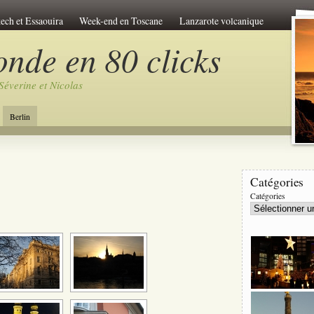
ech et Essaouira
Week-end en Toscane
Lanzarote volcanique
-atlas Marocain
Le pérou de l'Inca
Ouzbekistan
onde en 80 clicks
m
Chine et Tibet
Carcassonne et le pays Cathare
Séverine et Nicolas
Le tour de Sicile
Le lac de Côme
Week-end à Athenes
k-end à Bratislava
Trek en Libye
C’est le Perou
Berlin
 travers la Chine
L'Egypte des Pharaons
Catégories
Catégories