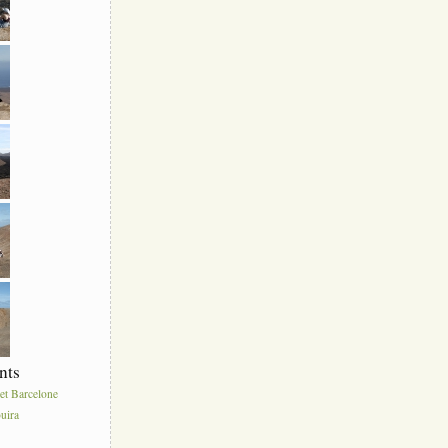
nts
et Barcelone
uira