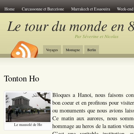
Home
Carcassonne et Barcelone
Marrakech et Essaouira
Week-end 
Le Viet-Nam
Les îles de Polynésie
Anti-atlas Marocain
Le pérou de
Le tour du monde en 8
Venise Romantique
Week-end à Amsterdam
Chine et Tibet
Carcass
Par Séverine et Nicolas
Week-end à Budapest
Découverte du Japon
Le tour de Sicile
Le la
Jordanie et Désert
Week-end à Riga
Week-end à Bratislava
Trek en
Voyages
Montagne
Berlin
New-York Stories
Week-end à Prague
A travers la Chine
L'Egypte 
Tonton Ho
Bloques a Hanoi, nous faisons con
bon coeur et en profitons pour visite
ou monuments que nous avions laisse
Ce matin aux aurores, nous somme
Le mausolé de Ho
hommage au heros de la nation viet
C’est une veritable institution, 