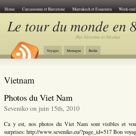
Home
Carcassonne et Barcelone
Marrakech et Essaouira
Week-end 
Le Viet-Nam
Les îles de Polynésie
Anti-atlas Marocain
Le pérou de
Le tour du monde en 8
Venise Romantique
Week-end à Amsterdam
Chine et Tibet
Carcass
Par Séverine et Nicolas
Week-end à Budapest
Découverte du Japon
Le tour de Sicile
Le la
Jordanie et Désert
Week-end à Riga
Week-end à Bratislava
Trek en
Voyages
Montagne
Berlin
New-York Stories
Week-end à Prague
A travers la Chine
L'Egypte 
Vietnam
Photos du Viet Nam
Seveniko on juin 15th, 2010
Ca y est, nos photos du Viet Nam sont visibles et vou
surprises: http://www.seveniko.eu/?page_id=517 Bon voyag