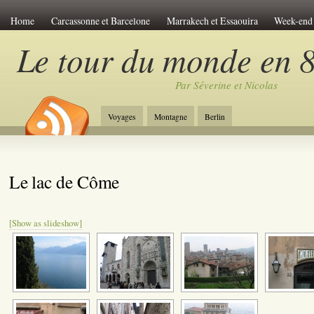
Home
Carcassonne et Barcelone
Marrakech et Essaouira
Week-end 
Le Viet-Nam
Les îles de Polynésie
Anti-atlas Marocain
Le pérou de
Le tour du monde en 8
Venise Romantique
Week-end à Amsterdam
Chine et Tibet
Carcass
Par Séverine et Nicolas
Week-end à Budapest
Découverte du Japon
Le tour de Sicile
Le la
Jordanie et Désert
Week-end à Riga
Week-end à Bratislava
Trek en
Voyages
Montagne
Berlin
New-York Stories
Week-end à Prague
A travers la Chine
L'Egypte 
Le lac de Côme
[Show as slideshow]