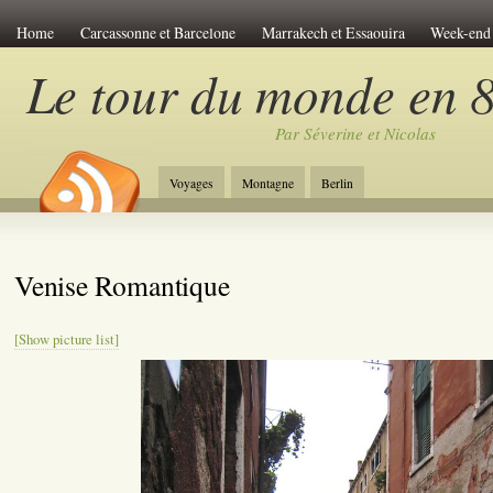
Home
Carcassonne et Barcelone
Marrakech et Essaouira
Week-end 
Le Viet-Nam
Les îles de Polynésie
Anti-atlas Marocain
Le pérou de
Le tour du monde en 8
Venise Romantique
Week-end à Amsterdam
Chine et Tibet
Carcass
Par Séverine et Nicolas
Week-end à Budapest
Découverte du Japon
Le tour de Sicile
Le la
Jordanie et Désert
Week-end à Riga
Week-end à Bratislava
Trek en
Voyages
Montagne
Berlin
New-York Stories
Week-end à Prague
A travers la Chine
L'Egypte 
Venise Romantique
[Show picture list]